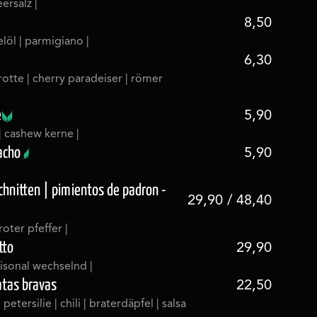
ersalz |
8,50
felöl | parmigiano |
6,30
karotte | cherry paradeiser | römer
e
5,90
 | cashew kerne |
acho
5,90
schnitten | pimientos de padron -
29,90 / 48,40
roter pfeffer |
tto
29,90
aisonal wechselnd |
atas bravas
22,50
 petersilie | chili | braterdäpfel | salsa