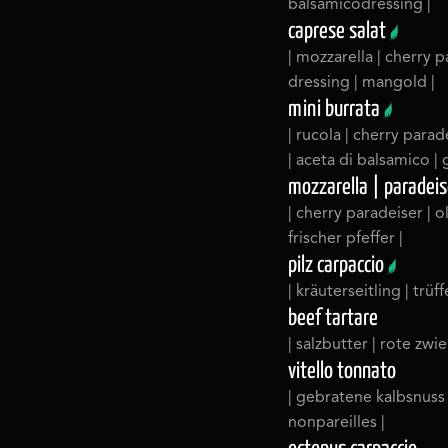
balsamicodressing |
caprese salat
| mozzarella | cherry 
dressing | mangold |
mini burrata
| rucola | cherry para
| aceta di balsamico |
mozzarella | paradeis
| cherry paradeiser | o
frischer pfeffer |
pilz carpaccio
| kräuterseitling | trüf
beef tartare
| salzbutter | rote zwie
vitello tonnato
| gebratene kalbsnuss 
nonpareilles |