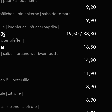
 | paprika | edamame |
9,20
bällchen | pinienkerne | salsa de tomate |
9,90
le | knoblauch | räucherpaprika |
250g
19,50 / 38,80
roter pfeffer |
ana
18,50
to | salbei | braune weißwein-butter
14,90
11,90
ven öl | petersilie |
8,90
le | zitrone |
8,90
ts | zitrone | aioli dip |