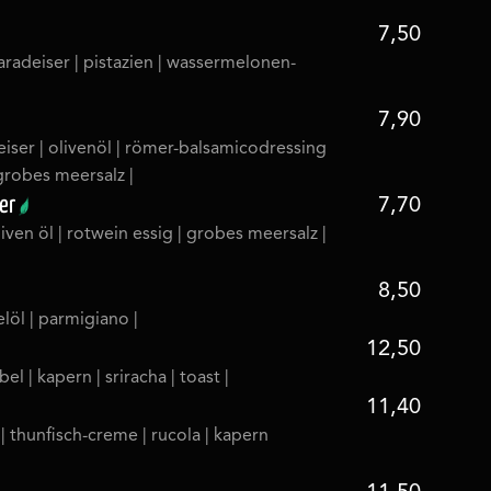
7,50
paradeiser | pistazien | wassermelonen-
7,90
deiser | olivenöl | römer-balsamicodressing
 grobes meersalz |
er
7,70
liven öl | rotwein essig | grobes meersalz |
8,50
felöl | parmigiano |
12,50
bel | kapern | sriracha | toast |
11,40
| thunfisch-creme | rucola | kapern