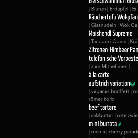
Eierschwammerl Gröst
| Blunzn | Erdäpfel | Ei 
Räuchertofu Wokpfa
| Glasnudeln | Wok Ge
Maishendl Supreme
| Tandoori-Obers | Kräu
Zitronen-Himbeer Pan
telefonische Vorbest
| zum Mitnehmen |
á la carte
aufstrich variation
| veganes bratlfett | r
römer korb
beef tartare
| salzbutter | rote zwie
mini burrata
| rucola | cherry para