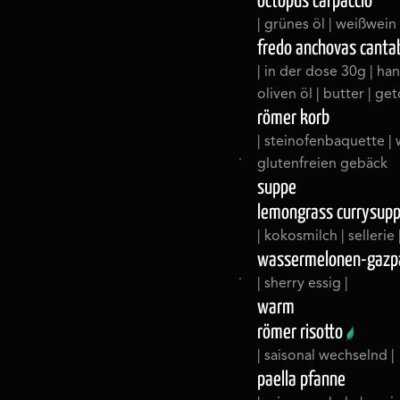
octopus carpaccio
| grünes öl | weißwein 
fredo anchovas canta
| in der dose 30g | han
oliven öl | butter | g
römer korb
| steinofenbaquette | 
glutenfreien gebäck
suppe
lemongrass currysup
| kokosmilch | sellerie
wassermelonen-gazp
| sherry essig |
warm
römer risotto
| saisonal wechselnd |
paella pfanne