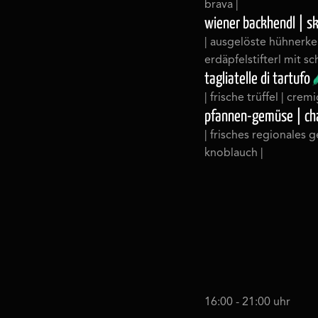
brava |
wiener backhendl | sk
| ausgelöste hühnerkeu
erdäpfelstifterl mit sch
tagliatelle di tartufo
| frische trüffel | cre
pfannen-gemüse | cha
| frisches regionales 
knoblauch |
16:00 - 21:00 uhr