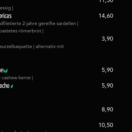
11,50
essig |
bricas
14,60
dfiletierte 2-jahre gereifte sardellen |
etoastetes römerbrot |
3,90
wurzelbaquette | alternativ mit
pe
5,90
 | cashew kerne |
acho
5,90
8,90
10,50