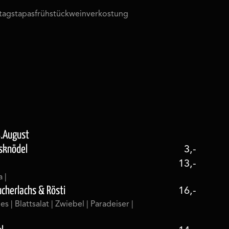
tags
tapas
frühstück
weinverkostung
4.August
sknödel
3,-
13,-
 |
cherlachs & Rösti
16,-
ies | Blattsalat | Zwiebel | Paradeiser |