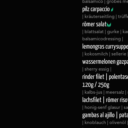
balsamico | grobes me
pilz carpaccio
| kräuterseitling | trüf
römer salat
| blattsalat | gurke | 
balsamicodressing |
lemongras currysupp
| kokosmilch | sellerie
wassermelonen gazp
| sherry essig |
rinder filet | polenta
120g / 250g
| kalbs-jus | meersalz | 
lachsfilet | römer riso
| honig-senf glasur | s
gambas al ajillo | pat
| knoblauch | olivenöl |