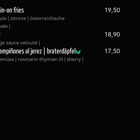
in-on fries
19,50
le | zitrone | österreichische
ale |
18,90
mige sauce velouté |
mpiñones al jerez | braterdäpfel
17,50
gemüse | rosmarin-thymian öl | sherry |