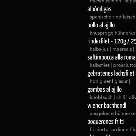
| miesmuscheln | sepia
albóndigas
| spanische rindfleisch
pollo al ajillo
| knusproge hühnerkeu
rinderfilet - 120g / 
| kalbs-jus | meersalz | 
saltimbocca alla rom
| kalbsfilet | prosciut
gebratenes lachsfilet
| honig-senf glasur |
gambas al ajillo
| knoblauch | chili | oli
wiener backhendl
| ausgelöste hühnerkeu
boquerones fritti
| frittierte sardinen-file