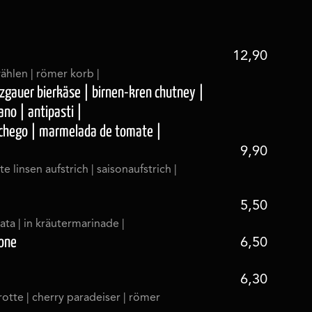
12,90
wählen | römer korb |
zgauer bierkäse | birnen-kren chutney |
ano | antipasti |
nchego | marmelada de tomate |
9,90
te linsen aufstrich | saisonaufstrich |
5,50
ta | in kräutermarinade |
lone
6,50
6,30
karotte | cherry paradeiser | römer