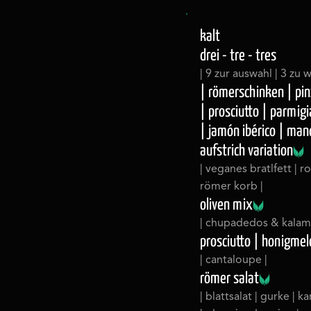
kalt
drei - tre - tres
| 9 zur auswahl | 3 zu 
| römerschinken | pin
| prosciutto | parmigi
| jamón ibérico | ma
aufstrich variation
| veganes bratlfett | ro
römer korb |
oliven mix
| chupadedos & kalama
prosciutto | honigme
| cantaloupe |
römer salat
| blattsalat | gurke | 