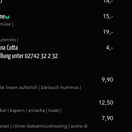
l
14,-
|
nne
15,-
müse |
19,-
terreis |
na Cotta
4,-
ellung unter 02742 32 2 32
9,90
ote linsen aufstrich | bärlauch hummus |
12,50
bel | kapern | sriracha | toast |
7,90
deiser | römer-balsamicodressing | aceta di