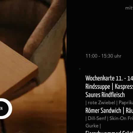
mit
11:00 - 15:30 uhr
Wochenkarte 11. - 1
Rindssuppe | Kaspres
Saures Rindfleisch
| rote Zwiebel | Paprika
EN
Römer Sandwich | Räu
EN
| Dill-Senf | Skin-On Fr
Gurke |