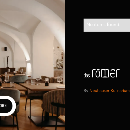
No items found.
By
Neuhauser Kulinarium
UCHEN
UCHEN